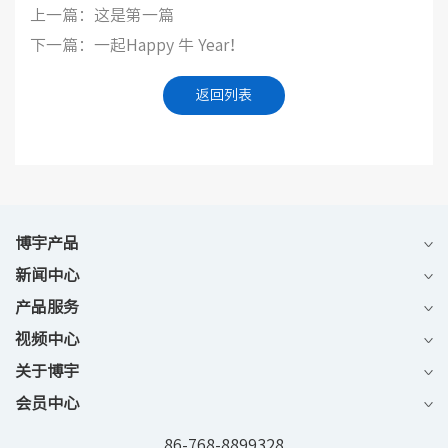
上一篇：这是第一篇
下一篇：一起Happy 牛 Year！
返回列表
博宇产品
新闻中心
产品服务
视频中心
关于博宇
会员中心
86-768-8899328