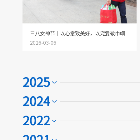
三八女神节｜以心意致美好，以宠爱敬巾帼
2026-03-06
2025
2024
2022
2021