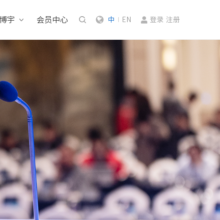
博宇
会员中心
中
EN
登录
注册
|