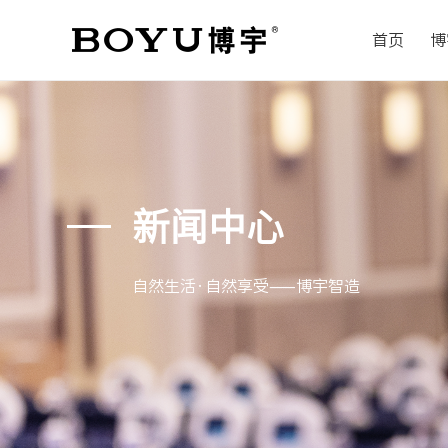
首页
博
新闻中心
自然生活·自然享受——博宇智造