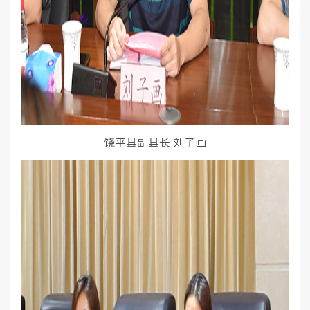
饶平县副县长 刘子画