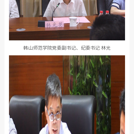
韩山师范学院党委副书记、纪委书记 林光