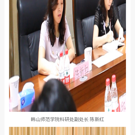
韩山师范学院科研处副处长 陈新红