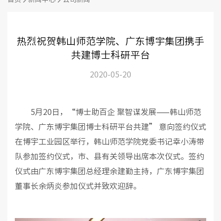
热烈祝贺韩山师范学院、广东博宇集团携手
共建博士科研平台
2020-05-20
5月20日，“博士助百企 聚智谋发展——韩山师范
学院、广东博宇集团博士科研平台共建” 意向签约仪式
在博宇工业园区举行，韩山师范学院党委书记幸小涛带
队参加签约仪式，市、县有关领导出席本次仪式。签约
仪式由广东博宇集团总经理余建勤主持，广东博宇集团
董事长余炳炎参加仪式并致欢迎辞。