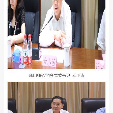
韩山师范学院 党委书记 幸小涛