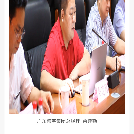
广东博宇集团总经理 余建勤