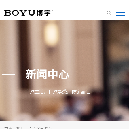
新闻中心
自然生活，自然享受，博宇营造
首页
新闻中心
公司新闻