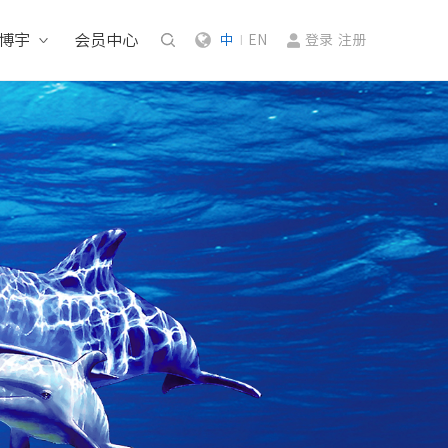
博宇
会员中心
中
EN
登录
注册
|