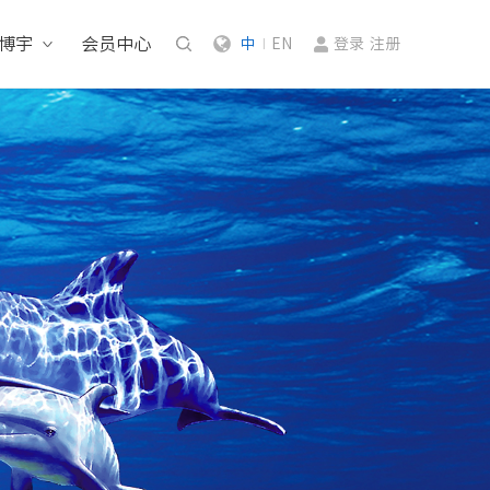
博宇
会员中心
中
EN
登录
注册
|