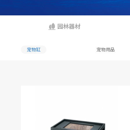
园林器材
宠物缸
宠物用品